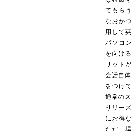
てもら
なおか
用して
パソコ
を向け
リット
会話自
をつけ
通常の
りリー
にお得
ただ、