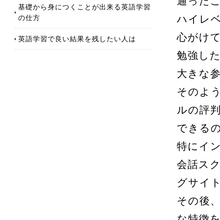
通った
基礎から身につくことが出来る英語学習
の仕方
ハイレ
心がけ
英語学習で良い結果を残したい人は
勉強し
大きな
そのよ
ルの評
できる
特にイ
会話ス
グサイ
その後
な特徴